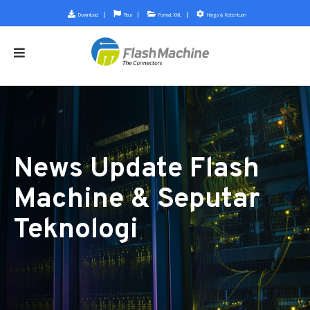
Download
Fitur
Format XML
Harga & Ketentuan
News Update Flash
Machine & Seputar
Teknologi