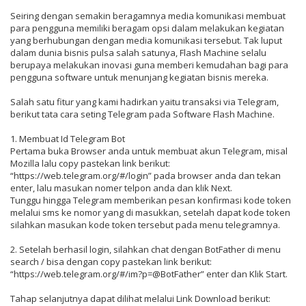
Seiring dengan semakin beragamnya media komunikasi membuat
para pengguna memiliki beragam opsi dalam melakukan kegiatan
yang berhubungan dengan media komunikasi tersebut. Tak luput
dalam dunia bisnis pulsa salah satunya, Flash Machine selalu
berupaya melakukan inovasi guna memberi kemudahan bagi para
pengguna software untuk menunjang kegiatan bisnis mereka.
Salah satu fitur yang kami hadirkan yaitu transaksi via Telegram,
berikut tata cara seting Telegram pada Software Flash Machine.
1. Membuat Id Telegram Bot
Pertama buka Browser anda untuk membuat akun Telegram, misal
Mozilla lalu copy pastekan link berikut:
“https://web.telegram.org/#/login” pada browser anda dan tekan
enter, lalu masukan nomer telpon anda dan klik Next.
Tunggu hingga Telegram memberikan pesan konfirmasi kode token
melalui sms ke nomor yang di masukkan, setelah dapat kode token
silahkan masukan kode token tersebut pada menu telegramnya.
2. Setelah berhasil login, silahkan chat dengan BotFather di menu
search / bisa dengan copy pastekan link berikut:
“https://web.telegram.org/#/im?p=@BotFather” enter dan Klik Start.
Tahap selanjutnya dapat dilihat melalui Link Download berikut: