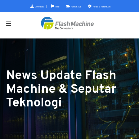
Download
Fitur
Format XML
Harga & Ketentuan
News Update Flash
Machine & Seputar
Teknologi