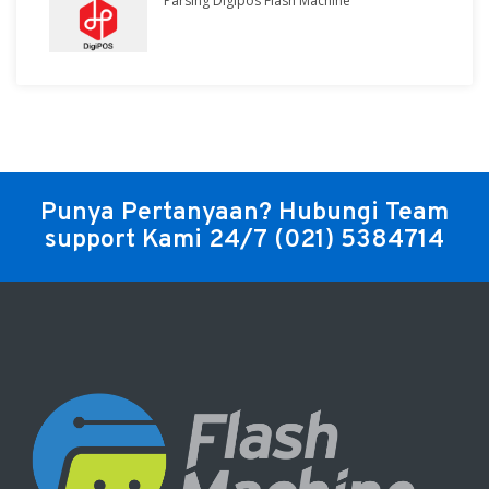
Parsing Digipos Flash Machine
Punya Pertanyaan? Hubungi Team
support Kami 24/7
(021) 5384714