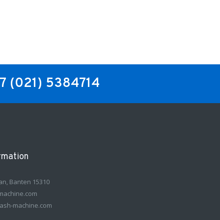
/7
(021) 5384714
rmation
an, Banten 15310
machine.com
ash-machine.com