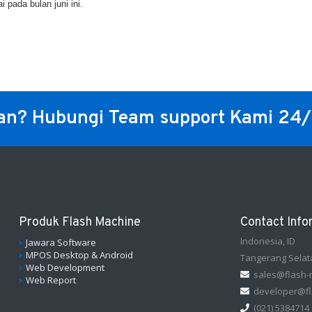
pada bulan juni ini.
an? Hubungi Team support Kami 24
Produk Flash Machine
Contact Info
Indonesia, ID
Jawara Software
MPOS Desktop & Android
Tangerang Selat
Web Development
sales@flash-
Web Report
developer@fl
(021) 5384714