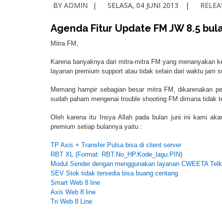
BY
ADMIN
SELASA, 04 JUNI 2013
RELEA
Agenda Fitur Update FM JW 8.5 bula
Mitra FM,
Karena banyaknya dari mitra-mitra FM yang menanyakan k
layanan premium support atau tidak selain dari waktu jam s
Memang hampir sebagian besar mitra FM, dikarenakan p
sudah paham mengenai trouble shooting FM dimana tidak te
Oleh karena itu Insya Allah pada bulan juni ini kami ak
premium setiap bulannya yaitu :
TP Axis + Transfer Pulsa bisa di client server
RBT XL (Format: RBT.No_HP.Kode_lagu.PIN)
Modul Sender dengan menggunakan layanan CWEETA Tel
SEV Stok tidak tersedia bisa buang centang
Smart Web 8 line
Axis Web 8 line
Tri Web 8 Line