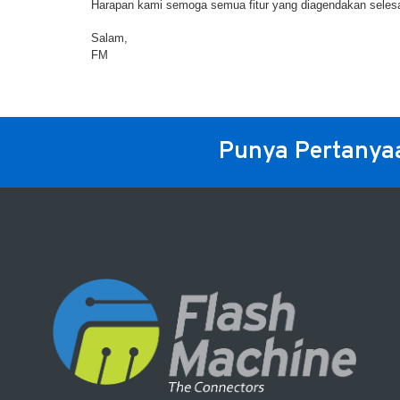
Harapan kami semoga semua fitur yang diagendakan selesai 
Salam,
FM
Punya Pertanya