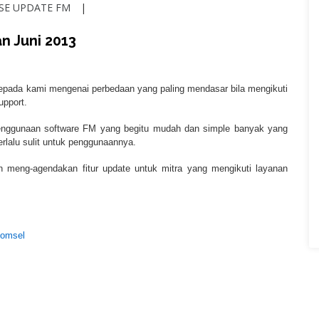
SE UPDATE FM
n Juni 2013
epada kami mengenai perbedaan yang paling mendasar bila mengikuti
upport.
enggunaan software FM yang begitu mudah dan simple banyak yang
rlalu sulit untuk penggunaannya.
an meng-agendakan fitur update untuk mitra yang mengikuti layanan
komsel