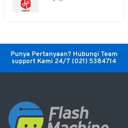
Punya Pertanyaan? Hubungi Team
support Kami 24/7
(021) 5384714